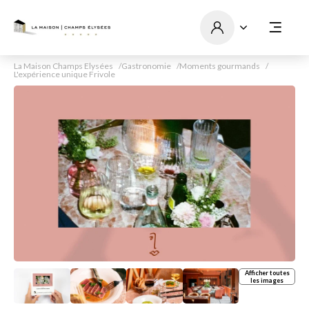
La Maison Champs Elysées
Gastronomie
Moments gourmands
L'expérience unique Frivole
Afficher toutes
les images