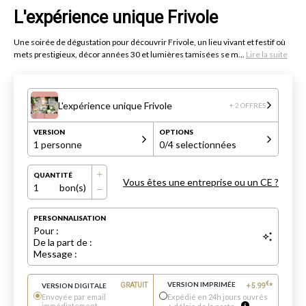
L'expérience unique Frivole
Une soirée de dégustation pour découvrir Frivole, un lieu vivant et festif où
mets prestigieux, décor années 30 et lumières tamisées se m...
Lire la suite
L'expérience unique Frivole
+ 2 OFFRES
VERSION
OPTIONS
1 personne
0
/4 selectionnées
QUANTITÉ
Vous êtes une entreprise ou un CE ?
1
bon(s)
PERSONNALISATION
Pour :
De la part de :
Message :
VERSION IMPRIMÉE
€
VERSION DIGITALE
GRATUIT
+
5.99
*
Envoyée par email
Expédié en 24h jours ouvrés
immédiatement