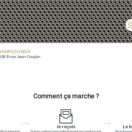
HAMPS ELYSÉES
B 8 rue Jean-Goujon
Comment ça marche ?
Je reçois
Le b
 directement
le bon cadeau immédiatement par mail ou par
directemen