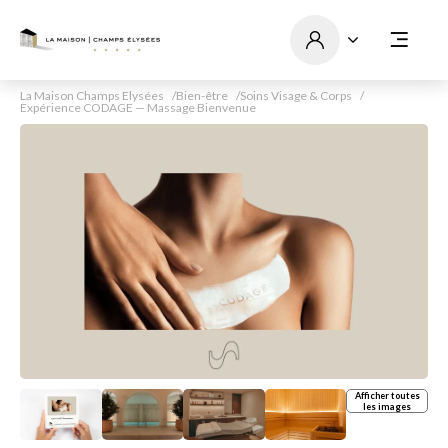
La Maison Champs Elysées
Bien-être
Soins Visage & Corps
Expérience CODAGE — Massage Bienvenue
Afficher toutes
les images