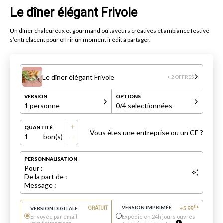
Le dîner élégant Frivole
Un dîner chaleureux et gourmand où saveurs créatives et ambiance festive
s’entrelacent pour offrir un moment inédit à partager.
Le dîner élégant Frivole
+ 2 OFFRES
VERSION
OPTIONS
1 personne
0
/4 selectionnées
QUANTITÉ
Vous êtes une entreprise ou un CE ?
1
bon(s)
PERSONNALISATION
Pour :
De la part de :
Message :
VERSION IMPRIMÉE
€
VERSION DIGITALE
GRATUIT
+
5.99
*
Envoyée par email
Expédié en 24h jours ouvrés
immédiatement