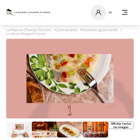
La Maison Champs Elysées
Gastronomie
Moments gourmands
Le dîner élégant Frivole
Afficher toutes
les images